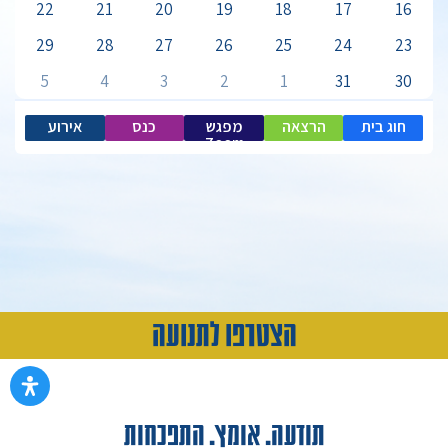
22
21
20
19
18
17
16
29
28
27
26
25
24
23
5
4
3
2
1
31
30
חוג בית
הרצאה
מפגש
כנס
אירוע
Zoom
הצטרפו לתנועה
תודעה. אומץ. התפכחות