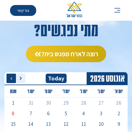
»
לוח אירועים
צור קשר
מתי נפגשים?
רוצה לארח מפגש בית?
אוגוסט 2026
Today
יום א’
יום ב’
יום ג’
יום ד’
יום ה’
יום ו’
שבת
1
31
30
29
28
27
26
8
7
6
5
4
3
2
15
14
13
12
11
10
9