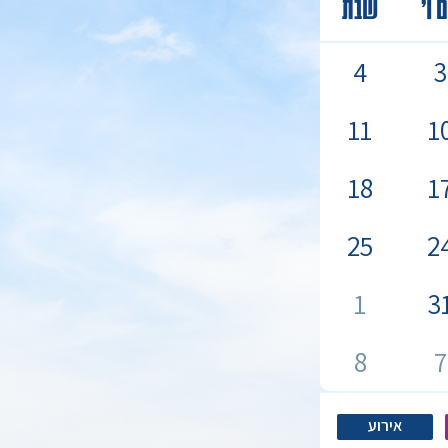
ם ו’
שבת
4
3
11
1
18
1
25
2
1
3
8
7
אירוע