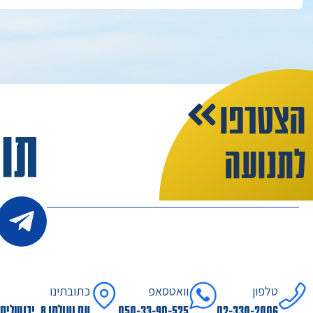
הצטרפו
תו
לתנועה
טלפון
וואטסאפ
כתובתינו
02-330-2006
050-33-90-525
עם ועולמו 8, ירושלים