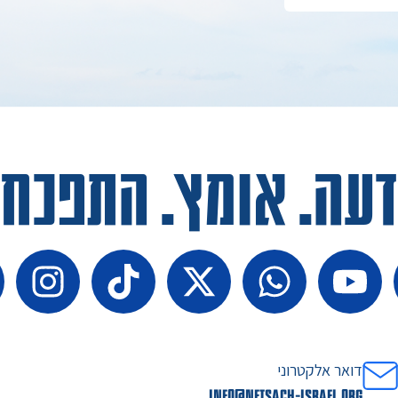
דעה. אומץ. התפכחו
דואר אלקטרוני
info@netsach-israel.org