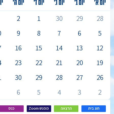
יום א’
יום ב’
יום ג’
יום ד’
יום ה’
יו
2
1
30
29
28
0
9
8
7
6
5
7
16
15
14
13
12
4
23
22
21
20
19
1
30
29
28
27
26
6
5
4
3
2
חוג בית
הרצאה
מפגש Zoom
כנס