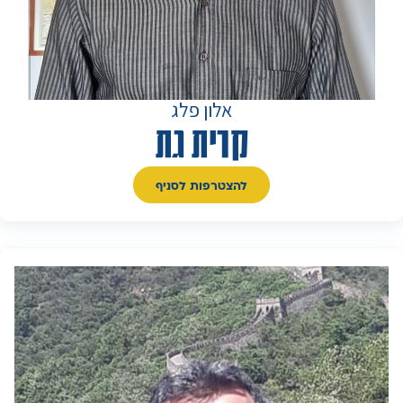
אלון פלג
קרית גת
להצטרפות לסניף