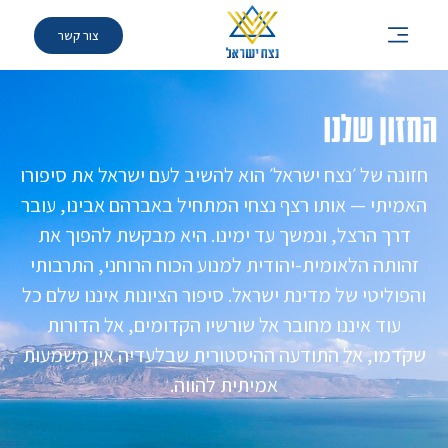
צור קשר
החזון שלנו
חזונה של ׳נצח ישראל׳ הוא להשיב לעם ישראל את סיפורו
האמיתי — אותו רצף נצחי המתחיל באברהם אבינו, עובר
דרך הרצל, ונמשך עד ימינו. היא מבקשת להפוך את
זהותה הלאומית-יהודית למנוע הכוח הרוחני, התרבותי
והפוליטי של מדינת ישראל. סיפור הציונות איננו שלם כל
עוד איננו מחובר אל שורשיו הקדומים, אל הדורות
שקדמו, אל התודעה ההיסטורית שבלעדיה אין משמעות
אמיתית להווה.