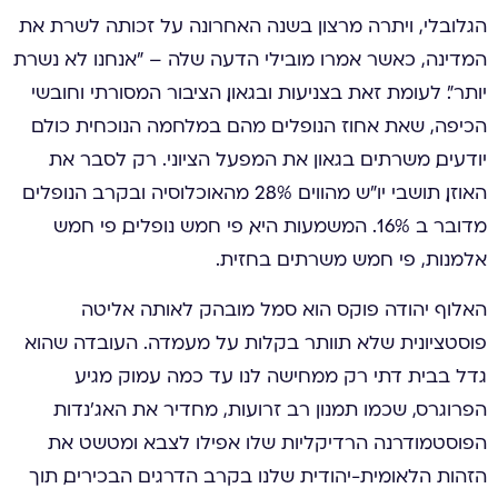
הגלובלי, ויתרה מרצון בשנה האחרונה על זכותה לשרת את
המדינה, כאשר אמרו מובילי הדעה שלה – ״אנחנו לא נשרת
יותר״. לעומת זאת בצניעות ובגאון, הציבור המסורתי וחובשי
הכיפה, שאת אחוז הנופלים מהם במלחמה הנוכחית כולם
יודעים, משרתים בגאון את המפעל הציוני. רק לסבר את
האוזן, תושבי יו״ש מהווים 2.8% מהאוכלוסיה ובקרב הנופלים
מדובר ב 16%. המשמעות היא, פי חמש נופלים, פי חמש
אלמנות, פי חמש משרתים בחזית.
האלוף יהודה פוקס הוא סמל מובהק לאותה אליטה
פוסטציונית שלא תוותר בקלות על מעמדה. העובדה שהוא
גדל בבית דתי רק ממחישה לנו עד כמה עמוק מגיע
הפרוגרס, שכמו תמנון רב זרועות, מחדיר את האג׳נדות
הפוסטמודרנה הרדיקליות שלו אפילו לצבא ומטשט את
הזהות הלאומית-יהודית שלנו בקרב הדרגים הבכירים, תוך