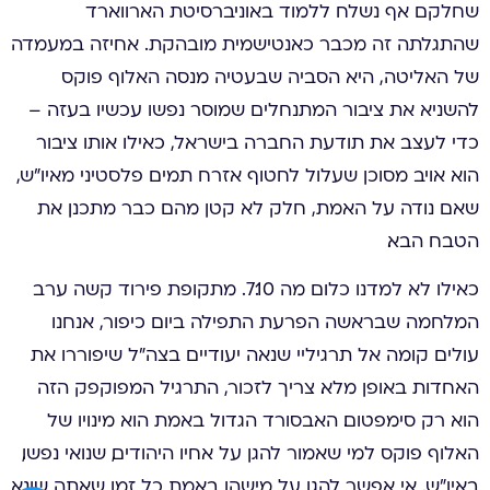
שחלקם אף נשלח ללמוד באוניברסיטת הארווארד
שהתגלתה זה מכבר כאנטישמית מובהקת. אחיזה במעמדה
של האליטה, היא הסביה שבעטיה מנסה האלוף פוקס
להשניא את ציבור המתנחלים שמוסר נפשו עכשיו בעזה –
כדי לעצב את תודעת החברה בישראל, כאילו אותו ציבור
הוא אויב מסוכן שעלול לחטוף אזרח תמים פלסטיני מאיו״ש,
שאם נודה על האמת, חלק לא קטן מהם כבר מתכנן את
הטבח הבא.
כאילו לא למדנו כלום מה 7.10. מתקופת פירוד קשה ערב
המלחמה שבראשה הפרעת התפילה ביום כיפור, אנחנו
עולים קומה אל תרגיליי שנאה יעודיים בצה״ל שיפוררו את
האחדות באופן מלא. צריך לזכור, התרגיל המפוקפק הזה
הוא רק סימפטום. האבסורד הגדול באמת הוא מינויו של
האלוף פוקס למי שאמור להגן על אחיו היהודים, שנואי נפשו,
באיו״ש. אי אפשר להגן על מישהו באמת כל זמן שאתה שונא