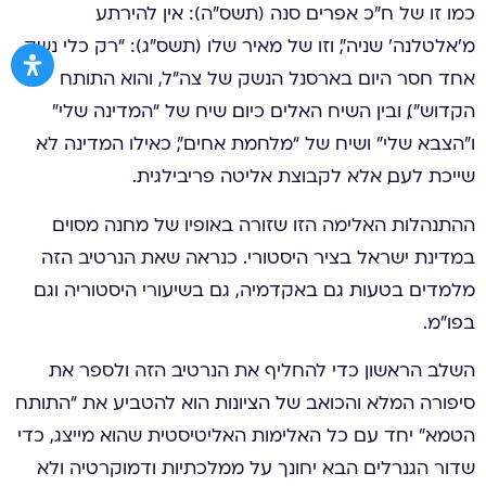
כמו זו של ח״כ אפרים סנה (תשס״ה): אין להירתע
מ’אלטלנה’ שניה״, וזו של מאיר שלו (תשס״ג): “רק כלי נשק
אחד חסר היום בארסנל הנשק של צה”ל, והוא התותח
הקדוש”), ובין השיח האלים כיום. שיח של “המדינה שלי”
ו”הצבא שלי” ושיח של “מלחמת אחים”, כאילו המדינה לא
שייכת לעם, אלא לקבוצת אליטה פריבילגית.
ההתנהלות האלימה הזו שזורה באופיו של מחנה מסוים
במדינת ישראל בציר היסטורי. כנראה שאת הנרטיב הזה
מלמדים בטעות גם באקדמיה, גם בשיעורי היסטוריה וגם
בפו”מ.
השלב הראשון כדי להחליף את הנרטיב הזה ולספר את
סיפורה המלא והכואב של הציונות הוא להטביע את “התותח
הטמא” יחד עם כל האלימות האליטיסטית שהוא מייצג, כדי
שדור הגנרלים הבא יחונך על ממלכתיות ודמוקרטיה ולא