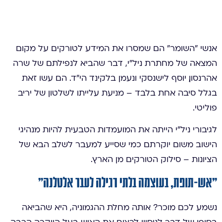
אנשי ״השומר״ הם שמסרו את המידע לטורקים על מקום
המצאה של מחתרת ניל״י, דבר שהביא לנפילתם של שרה
אהרנסון, יוסף לישנסקי ונעמן בלקינד הי״ד. הם עשו זאת
בגלל סיבה אחת בלבד – מניעת עלייתו לשלטון של יריב
פוליטי.
לגיבורי ניל״י הייתה את המועמדות הטבעית להיות מנהיגי
הישוב משום יוקרתם כמי שסייע למעבר לשלב הבא של
הציונות – סילוק הטורקים מן הארץ.
״אש-תופת, בעוצמה בלתי רגילה לעבר אלטלנה”
נשמע לכם מוכר? אותה מחלת ההגמוניה, היא שהביאה
בסופו של דבר לניסיון לרצוח את האיש בעל היוקרה הרבה