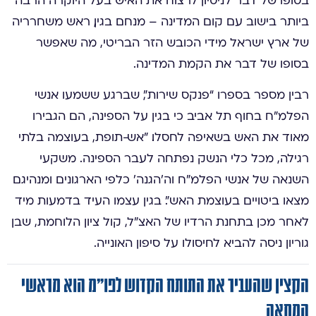
ביותר בישוב עם קום המדינה – מנחם בגין, ראש משחרריה
של ארץ ישראל מידי הכובש הזר הבריטי, מה שאפשר
בסופו של דבר את הקמת המדינה.
רבין מספר בספרו “פנקס שירות”, שברגע ששמעו אנשי
הפלמ”ח בחוף תל אביב כי בגין על הספינה, הם הגבירו
מאוד את האש בשאיפה לחסלו. ״אש-תופת, בעוצמה בלתי
רגילה, מכל כלי הנשק נפתחה לעבר הספינה. משקעי
השנאה של אנשי הפלמ”ח וה’הגנה’ כלפי הארגונים ומנהיגם
מצאו ביטויים בעוצמת האש״. בגין עצמו העיד בדמעות מיד
לאחר מכן בתחנת הרדיו של האצ״ל, קול ציון הלוחמת, שבן
גוריון ניסה להביא לחיסולו על סיפון האונייה.
הקצין שהעביר את התותח הקדוש לפו”מ הוא מראשי
המחאה