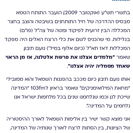
בתשרי תש״ע (אוקטובר 2009), הועבר התותח הטמא
מבסיס ההדרכה של חיל התותחנים בשיבטה והוצב בחצר
המכללה הבין זרועית לפיקוד ומטה של צה”ל (פו”ם)
בגלילות. מי שהכניס לשם את כלי הרצח האלים היה מפקד
המכללות דאז תא”ל (כיום אלוף במיל’) נועם תיבון,
“מלמדים אצלנו את פרשת אלטלנה, אז מן הראוי
שאמר
שאחד מסמליה יהיה אצלנו”
.
אותו נועם תיבון, כיום מככב בהפגנות השמאל והוא ממובילי
“מחאת המילואימניקים” שאמר בראיון ל103fm “המדינה
שייכת לנו, וכמו שנלחמנו שנים בכל מלחמות ישראל אנו
נלחמים על המדינה”.
אני מוצא קשר ישיר בין אלימות השמאל לאורך ההיסטוריה
של הציונות, בין הסתות לרצח לאורך שנותיה של המדינה,