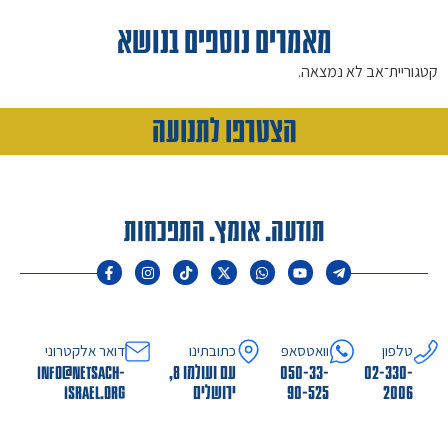
מאמרים נוספים בנושא
קטגוריית־אב לא נמצאה.
הצטרפו לתנועה
תודעה. אומץ. התפכחות
טלפון
וואטסאפ
כתובתינו
דואר אלקטרוני
02-330-
050-33-
עם ועולמו 8,
info@netsach-
2006
90-525
ירושלים
israel.org