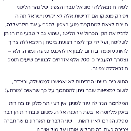
לפיה חיזבאללה ייסוג אל עברו הצפוני של נהר הליטני
ויפורק מנשקו. אם דרישות אלה לא יקוימו, ישראל תהיה
חייבת לצאת למתקפת מנע בצפון ולהכריע את חיזבאללה,
להזיז את הקו הכחול אל הליטני, שהוא גבול טבעי נוח הניתן
לשליטה, ועל ידי כך ליצור רצועת ביטחון. חיזבאללה צריך
להיות מושמד בדרום לבנון או להיכנע כניעה גמורה, ולא –
נצטרך להעביר כ-700 אלף אזרחים לבנוניים שיעים תומכי
חיזבאללה צפונה.
התושבים בשתי החזיתות לא יאפשרו לממשלה, ובצדק,
לשוב למציאות שבה ניתן להסתמך על כך שהאויב “מורתע”.
המלחמה הגדולה עוד לפנינו, ואין רע יותר מלקיים בחירות
בזמן מלחמה או בעת ההכנה אליה, משום שבחירות הן דבר
מפלג הגורם לאי וודאות – שני הדברים האחרונים שהחברה
צריכה כעת. זה מחליש אותנו אל מול אויבינו.