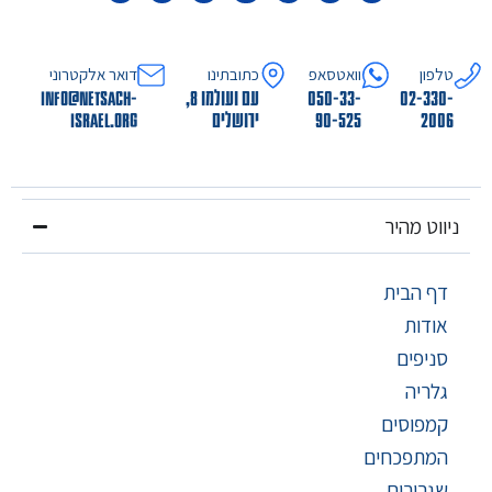
טלפון
וואטסאפ
כתובתינו
דואר אלקטרוני
02-330-
050-33-
עם ועולמו 8,
info@netsach-
2006
90-525
ירושלים
israel.org
ניווט מהיר
דף הבית
אודות
סניפים
גלריה
קמפוסים
המתפכחים
שגרירים